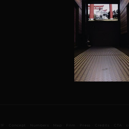
–1F · Concept · Numbers · Map · Film · Press · Credits · CTA ·