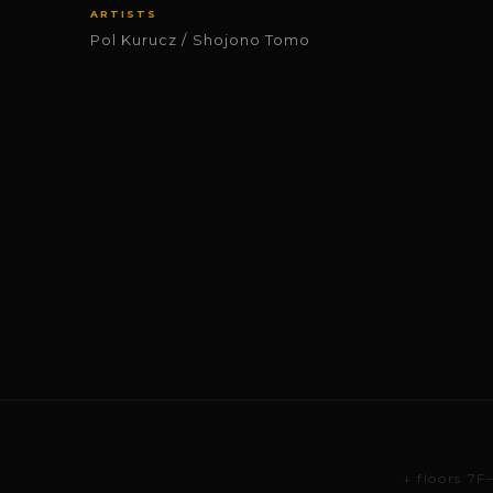
ARTISTS
Pol Kurucz / Shojono Tomo
↓ floors 7F