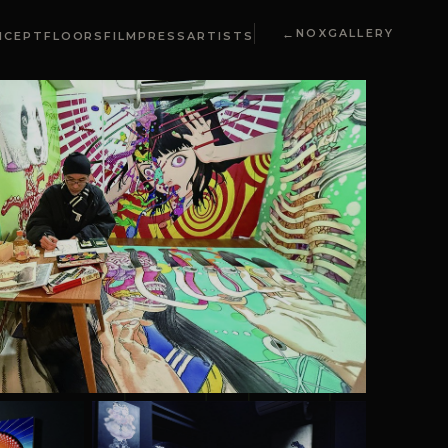
8
NOXGALLERY
NCEPT
FLOORS
FILM
PRESS
ARTISTS