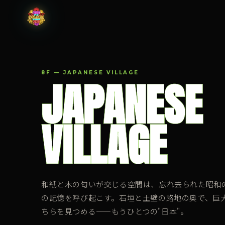
8F — JAPANESE VILLAGE
JAPANESE
VILLAGE
和紙と木の匂いが交じる空間は、忘れ去られた昭和
の記憶を呼び起こす。石垣と土壁の路地の奥で、巨
ちらを見つめる——もうひとつの"日本"。