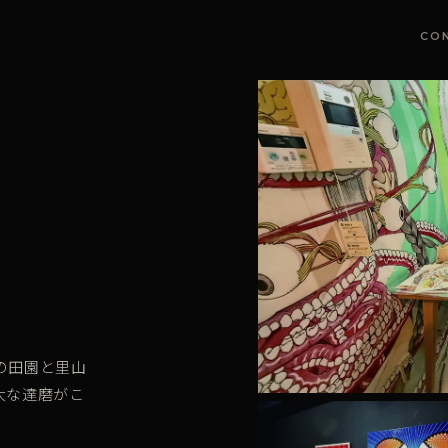
CO
の田園と里山
大な達磨がこ