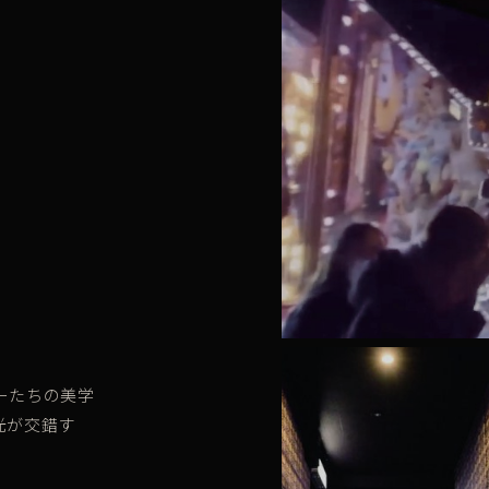
ーたちの美学
光が交錯す