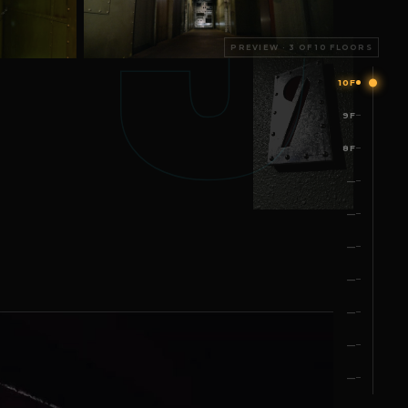
9
PREVIEW · 3 OF 10 FLOORS
10F
9F
8F
—
—
—
—
—
—
—