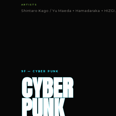
ARTISTS
Shintaro Kago / Yu Maeda + Hamadaraka + HIZGI 
9F — CYBER PUNK
CYBER
PUNK