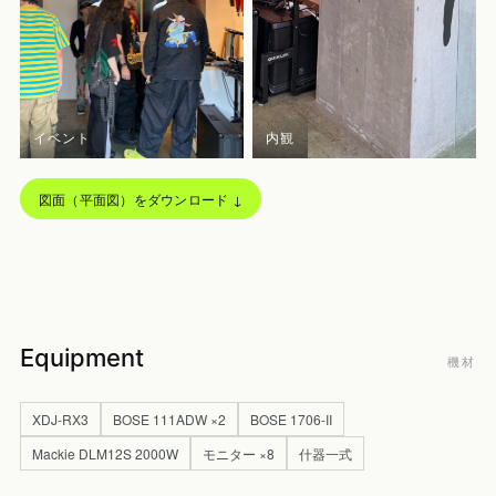
イベント
内観
図面（平面図）をダウンロード ↓
Equipment
機材
XDJ-RX3
BOSE 111ADW ×2
BOSE 1706-II
Mackie DLM12S 2000W
モニター ×8
什器一式