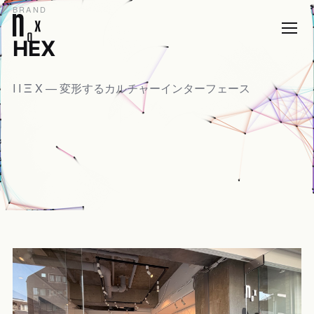
BRAND
HEX
I I Ξ X — 変形するカルチャーインターフェース